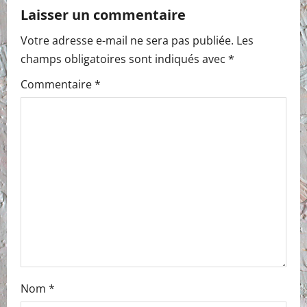
a
Laisser un commentaire
v
Votre adresse e-mail ne sera pas publiée.
Les
i
champs obligatoires sont indiqués avec
*
g
Commentaire
*
a
t
i
o
n
Nom
*