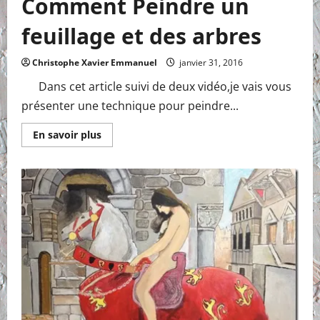
Comment Peindre un
feuillage et des arbres
Christophe Xavier Emmanuel
janvier 31, 2016
Dans cet article suivi de deux vidéo,je vais vous
présenter une technique pour peindre...
En
En savoir plus
savoir
plus
sur
Comment
Peindre
un
feuillage
et
des
arbres