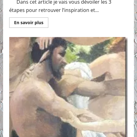
Dans cet article je vais vous dévoiler les 3
étapes pour retrouver l’inspiration et...
En
En savoir plus
savoir
plus
sur
3
étapes
pour
atteindre
l’abondance
artistique.