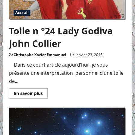
Acceuil
Toile n °24 Lady Godiva
John Collier
Christophe Xavier Emmanuel
janvier 23, 2016
Dans ce court article aujourd’hui , je vous
présente une interprétation personnel d’une toile
de...
En
En savoir plus
savoir
plus
sur
Toile
n
°24
Lady
Godiva
John