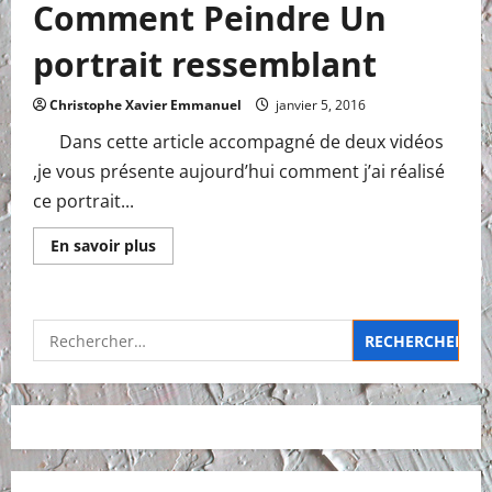
Comment Peindre Un
portrait ressemblant
Christophe Xavier Emmanuel
janvier 5, 2016
Dans cette article accompagné de deux vidéos
,je vous présente aujourd’hui comment j’ai réalisé
ce portrait...
En
En savoir plus
savoir
plus
sur
Comment
Peindre
Rechercher :
Un
portrait
ressemblant