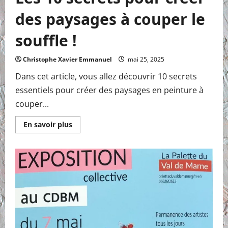
des paysages à couper le
souffle !
Christophe Xavier Emmanuel
mai 25, 2025
Dans cet article, vous allez découvrir 10 secrets
essentiels pour créer des paysages en peinture à
couper...
En
En savoir plus
savoir
plus
sur
Les
10
secrets
pour
créer
des
paysages
à
couper
le
souffle