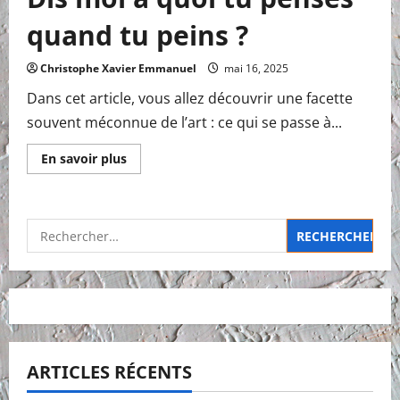
quand tu peins ?
Christophe Xavier Emmanuel
mai 16, 2025
Dans cet article, vous allez découvrir une facette
souvent méconnue de l’art : ce qui se passe à...
En
En savoir plus
savoir
plus
sur
Dis
moi
Rechercher :
à
quoi
tu
penses
quand
tu
peins
?
ARTICLES RÉCENTS