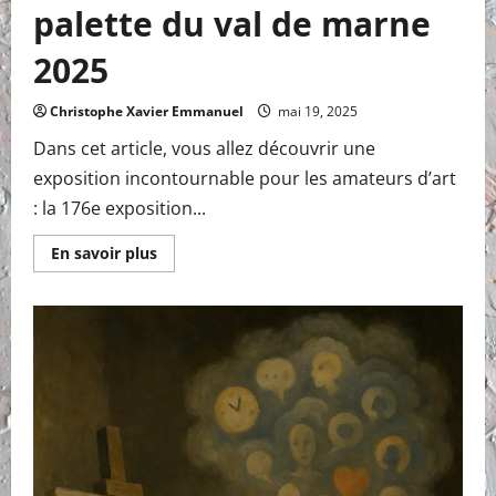
palette du val de marne
2025
Christophe Xavier Emmanuel
mai 19, 2025
Dans cet article, vous allez découvrir une
exposition incontournable pour les amateurs d’art
: la 176e exposition...
En
En savoir plus
savoir
plus
sur
Exposition
au
CDBM
de
la
palette
du
val
de
marne
2025