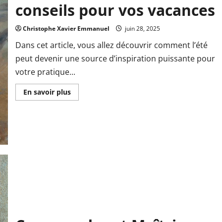
conseils pour vos vacances
Christophe Xavier Emmanuel
juin 28, 2025
Dans cet article, vous allez découvrir comment l’été
peut devenir une source d’inspiration puissante pour
votre pratique...
En
En savoir plus
savoir
plus
sur
Peindre
l’été
:
idées
et
conseils
pour
vos
vacances