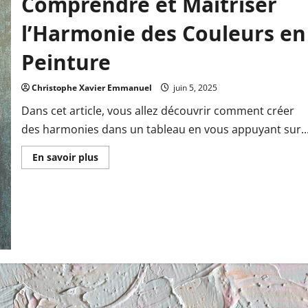
Comprendre et Maîtriser
l’Harmonie des Couleurs en
Peinture
Christophe Xavier Emmanuel
juin 5, 2025
Dans cet article, vous allez découvrir comment créer
des harmonies dans un tableau en vous appuyant sur..
En
En savoir plus
savoir
plus
sur
Comprendre
et
Maîtriser
l’Harmonie
des
Couleurs
en
Peinture