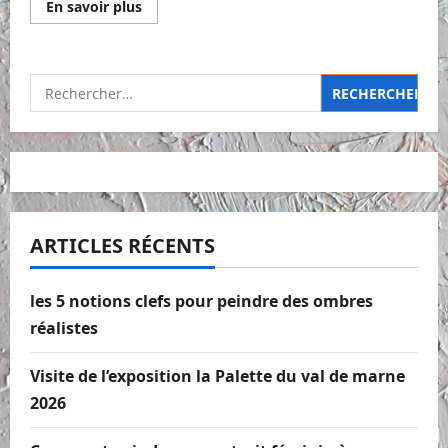
En
En savoir plus
savoir
plus
sur
Toile
n°37
Rechercher :
Claude
Monet
Le
pont
d’Argenteuil
ARTICLES RÉCENTS
les 5 notions clefs pour peindre des ombres
réalistes
Visite de l’exposition la Palette du val de marne
2026