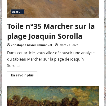
Acceuil
Toile n°35 Marcher sur la
plage Joaquin Sorolla
Christophe Xavier Emmanuel
mars 24, 2025
Dans cet article, vous allez découvrir une analyse
du tableau Marcher sur la plage de Joaquín
Sorolla....
En
En savoir plus
savoir
plus
sur
Toile
n°35
Marcher
sur
la
plage