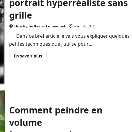
portrait hyperréaliste sans
grille
Christophe Xavier Emmanuel
avril 30, 2015
Dans ce bref article je vais vous expliquer quelques
petites techniques que j’utilise pour...
En
En savoir plus
savoir
plus
sur
Comment
dessiner
un
portrait
hyperréaliste
sans
grille
Comment peindre en
volume