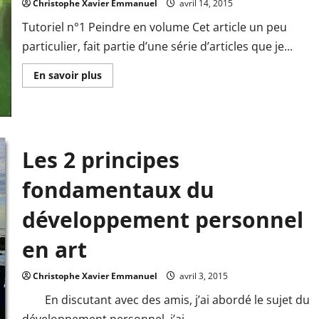
Christophe Xavier Emmanuel
avril 14, 2015
Tutoriel n°1 Peindre en volume Cet article un peu
particulier, fait partie d’une série d’articles que je...
En
En savoir plus
savoir
plus
sur
Comment
peindre
en
volume
Les 2 principes
fondamentaux du
développement personnel
en art
Christophe Xavier Emmanuel
avril 3, 2015
En discutant avec des amis, j’ai abordé le sujet du