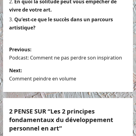
En quoi la solitude peut vous empêcher de
vivre de votre art.
Qu’est-ce que le succès dans un parcours
artistique?
P
Previous:
o
Podcast: Comment ne pas perdre son inspiration
s
Next:
Comment peindre en volume
t
n
a
2 PENSE SUR “
Les 2 principes
fondamentaux du développement
v
personnel en art
”