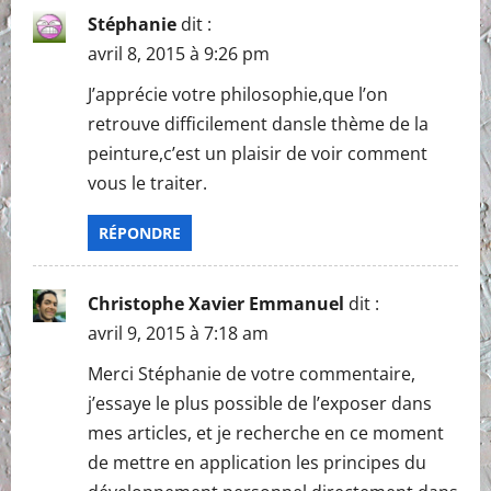
i
Stéphanie
dit :
g
avril 8, 2015 à 9:26 pm
a
J’apprécie votre philosophie,que l’on
retrouve difficilement dansle thème de la
t
peinture,c’est un plaisir de voir comment
i
vous le traiter.
o
RÉPONDRE
n
Christophe Xavier Emmanuel
dit :
avril 9, 2015 à 7:18 am
Merci Stéphanie de votre commentaire,
j’essaye le plus possible de l’exposer dans
mes articles, et je recherche en ce moment
de mettre en application les principes du