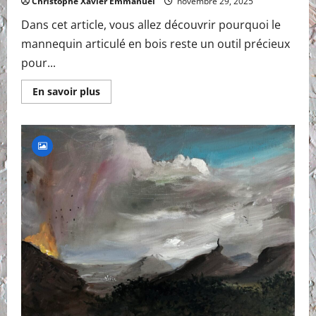
Christophe Xavier Emmanuel
novembre 29, 2025
Dans cet article, vous allez découvrir pourquoi le
mannequin articulé en bois reste un outil précieux
pour...
En
En savoir plus
savoir
plus
sur
Pourquoi
dessiner
à
partir
d’un
mannequin
en
bois
?