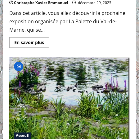
Christophe Xavier Emmanuel
décembre 29, 2025
Dans cet article, vous allez découvrir la prochaine
exposition organisée par La Palette du Val-de-
Marne, qui se...
En
En savoir plus
savoir
plus
sur
La
Palette
du
Val-
de-
Marne
:
exposition
«
Dans
les
nuages
»
Acceuil