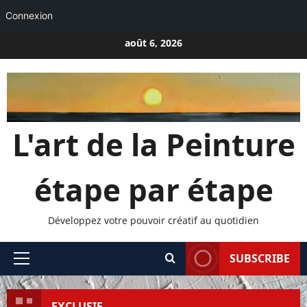
Connexion
Passer
août 6, 2026
au
contenu
L'art de la Peinture
étape par étape
Développez votre pouvoir créatif au quotidien
SUBSCRIBE
Menu
principal
EXCLUSIF