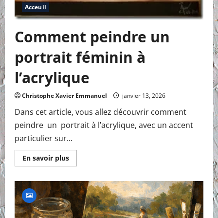
Acceuil
Comment peindre un
portrait féminin à
l’acrylique
Christophe Xavier Emmanuel
janvier 13, 2026
Dans cet article, vous allez découvrir comment
peindre un portrait à l’acrylique, avec un accent
particulier sur...
En
En savoir plus
savoir
plus
sur
Comment
peindre
un
portrait
féminin