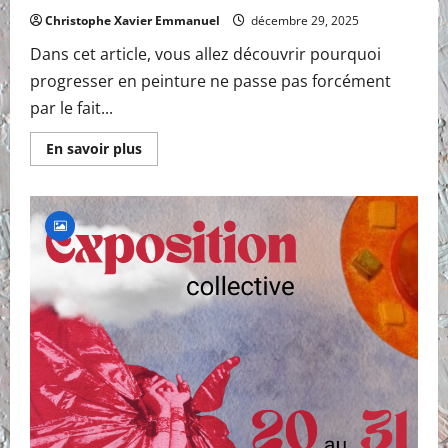
Christophe Xavier Emmanuel
décembre 29, 2025
Dans cet article, vous allez découvrir pourquoi
progresser en peinture ne passe pas forcément
par le fait...
En
En savoir plus
savoir
plus
sur
Et
si
progresser
en
peinture
demandait
de
ralentir
?