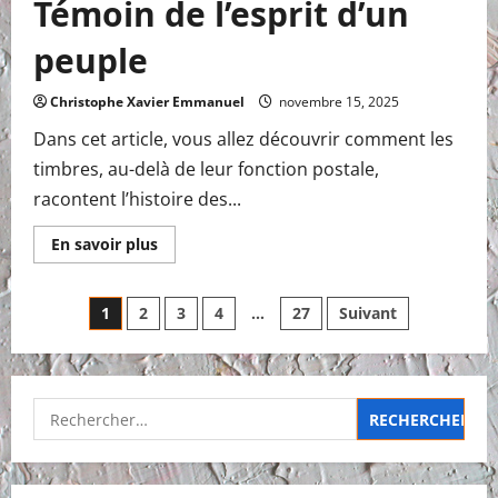
Témoin de l’esprit d’un
peuple
Christophe Xavier Emmanuel
novembre 15, 2025
Dans cet article, vous allez découvrir comment les
timbres, au-delà de leur fonction postale,
racontent l’histoire des...
En
En savoir plus
savoir
plus
sur
L’art
Pagination
1
2
3
4
…
27
Suivant
et
la
Philatélie
des
Témoin
de
l’esprit
publications
Rechercher :
d’un
peuple