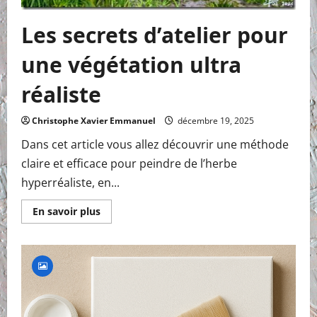
Les secrets d’atelier pour
une végétation ultra
réaliste
Christophe Xavier Emmanuel
décembre 19, 2025
Dans cet article vous allez découvrir une méthode
claire et efficace pour peindre de l’herbe
hyperréaliste, en...
En
En savoir plus
savoir
plus
sur
Les
secrets
d’atelier
pour
une
végétation
ultra