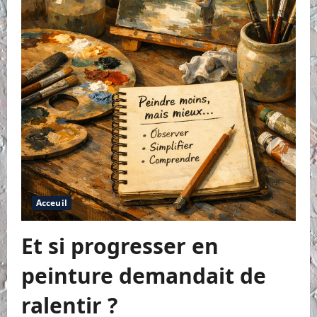
à
l’acrylique
Acceuil
Et si progresser en
peinture demandait de
ralentir ?