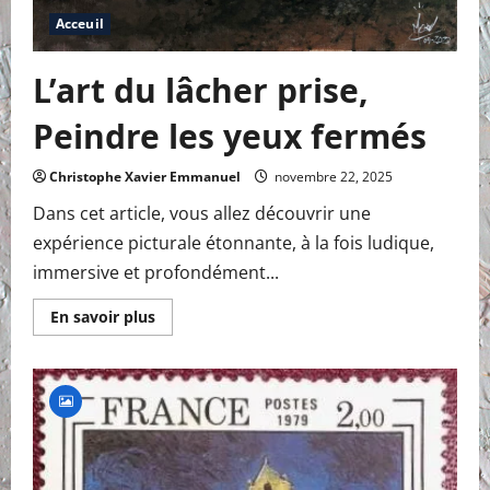
Acceuil
L’art du lâcher prise,
Peindre les yeux fermés
Christophe Xavier Emmanuel
novembre 22, 2025
Dans cet article, vous allez découvrir une
expérience picturale étonnante, à la fois ludique,
immersive et profondément...
En
En savoir plus
savoir
plus
sur
L’art
du
lâcher
prise,
Peindre
les
yeux
fermés