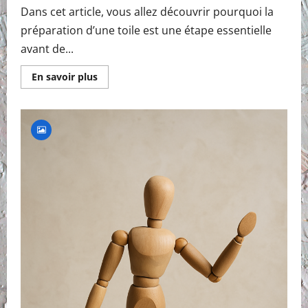
Dans cet article, vous allez découvrir pourquoi la
préparation d’une toile est une étape essentielle
avant de...
En
En savoir plus
savoir
plus
sur
Peinture
qui
accroche
mal
?
La
vraie
cause
révélée