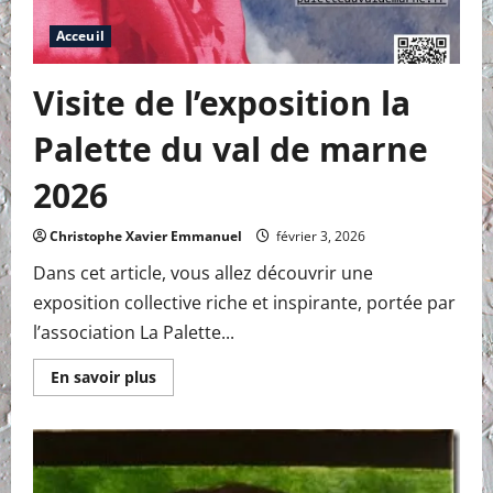
Acceuil
Visite de l’exposition la
Palette du val de marne
2026
Christophe Xavier Emmanuel
février 3, 2026
Dans cet article, vous allez découvrir une
exposition collective riche et inspirante, portée par
l’association La Palette...
En
En savoir plus
savoir
plus
sur
Visite
de
l’exposition
la