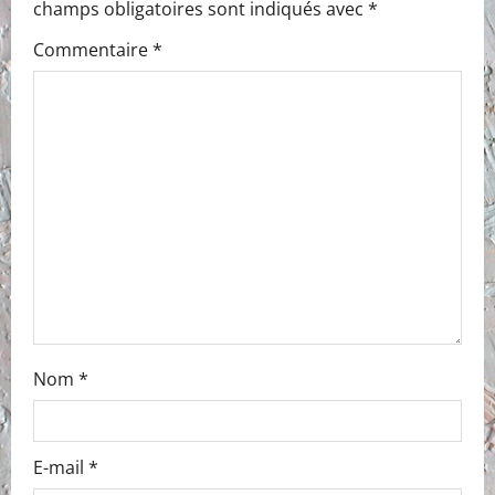
champs obligatoires sont indiqués avec
*
i
Commentaire
*
g
a
t
i
o
n
Nom
*
E-mail
*