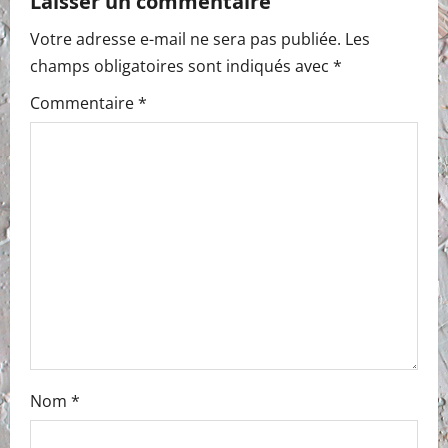
Laisser un commentaire
v
Votre adresse e-mail ne sera pas publiée.
Les
i
champs obligatoires sont indiqués avec
*
g
Commentaire
*
a
t
i
o
n
Nom
*