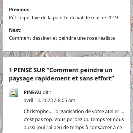
P
Previous:
o
Rétrospective de la palette du val de marne 2019
s
Next:
Comment dessiner et peindre une rose réaliste
t
n
a
1 PENSE SUR “
Comment peindre un
paysage rapidement et sans effort
”
v
i
PINEAU
dit :
avril 13, 2023 à 8:05 am
g
Christophe….l’organisation de votre atelier …
a
c’est pas top. Vous perdez du temps ‘et nous
aussi (oui j’ai peu de temps à consacrer à ce
t