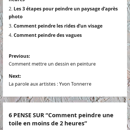
Les 3 étapes pour peindre un paysage d’après
photo
Comment peindre les rides d’un visage
Comment peindre des vagues
P
Previous:
o
Comment mettre un dessin en peinture
s
Next:
La parole aux artistes : Yvon Tonnerre
t
n
a
6 PENSE SUR “
Comment peindre une
toile en moins de 2 heures
”
v