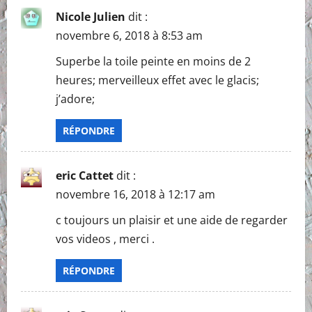
i
Nicole Julien
dit :
novembre 6, 2018 à 8:53 am
g
Superbe la toile peinte en moins de 2
a
heures; merveilleux effet avec le glacis;
j’adore;
t
i
RÉPONDRE
o
eric Cattet
dit :
n
novembre 16, 2018 à 12:17 am
c toujours un plaisir et une aide de regarder
vos videos , merci .
RÉPONDRE