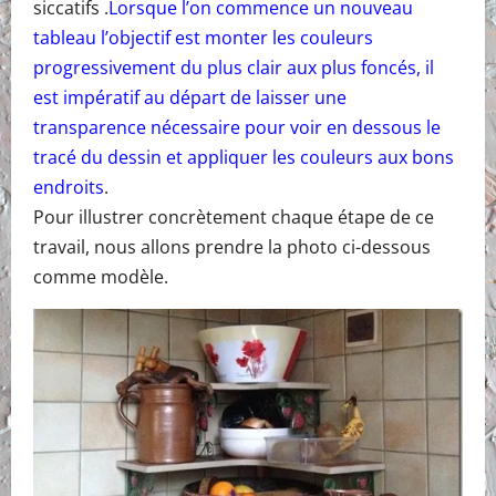
siccatifs .
Lorsque l’on commence un nouveau
tableau l’objectif est monter les couleurs
progressivement du plus clair aux plus foncés, il
est impératif au départ de laisser une
transparence nécessaire pour voir en dessous le
tracé du dessin et appliquer les couleurs aux bons
endroits
.
Pour illustrer concrètement chaque étape de ce
travail, nous allons prendre la photo ci-dessous
comme modèle.