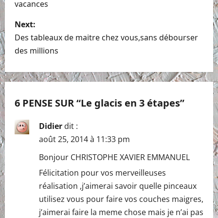
vacances
s
Next:
t
Des tableaux de maitre chez vous,sans débourser
n
des millions
a
v
6 PENSE SUR “
Le glacis en 3 étapes
”
i
Didier
dit :
g
août 25, 2014 à 11:33 pm
a
Bonjour CHRISTOPHE XAVIER EMMANUEL
Félicitation pour vos merveilleuses
t
réalisation ,j’aimerai savoir quelle pinceaux
i
utilisez vous pour faire vos couches maigres,
j’aimerai faire la meme chose mais je n’ai pas