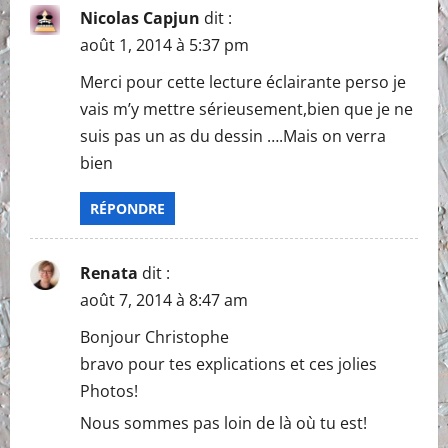
i
Nicolas Capjun
dit :
août 1, 2014 à 5:37 pm
g
Merci pour cette lecture éclairante perso je
a
vais m’y mettre sérieusement,bien que je ne
suis pas un as du dessin ….Mais on verra
t
bien
i
RÉPONDRE
o
n
Renata
dit :
août 7, 2014 à 8:47 am
Bonjour Christophe
bravo pour tes explications et ces jolies
Photos!
Nous sommes pas loin de là où tu est!