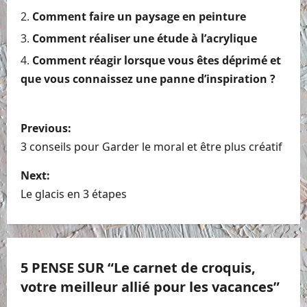
Comment faire un paysage en peinture
Comment réaliser une étude à l’acrylique
Comment réagir lorsque vous êtes déprimé et
que vous connaissez une panne d’inspiration ?
P
Previous:
o
3 conseils pour Garder le moral et être plus créatif
s
Next:
Le glacis en 3 étapes
t
n
a
5 PENSE SUR “
Le carnet de croquis,
votre meilleur allié pour les vacances
”
v