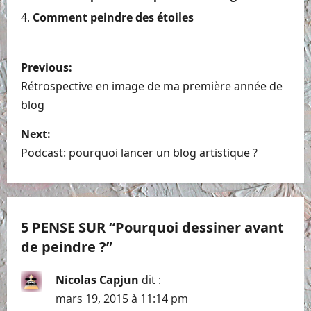
Comment peindre des étoiles
P
Previous:
o
Rétrospective en image de ma première année de
blog
s
Next:
t
Podcast: pourquoi lancer un blog artistique ?
n
a
5 PENSE SUR “
Pourquoi dessiner avant
v
de peindre ?
”
i
Nicolas Capjun
dit :
g
mars 19, 2015 à 11:14 pm