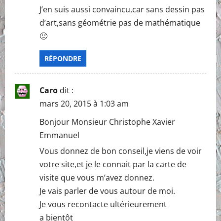
a
J’en suis aussi convaincu,car sans dessin pas
d’art,sans géométrie pas de mathématique
t
🙂
i
RÉPONDRE
o
n
Caro
dit :
mars 20, 2015 à 1:03 am
Bonjour Monsieur Christophe Xavier
Emmanuel
Vous donnez de bon conseil,je viens de voir
votre site,et je le connait par la carte de
visite que vous m’avez donnez.
Je vais parler de vous autour de moi.
Je vous recontacte ultérieurement
a bientôt