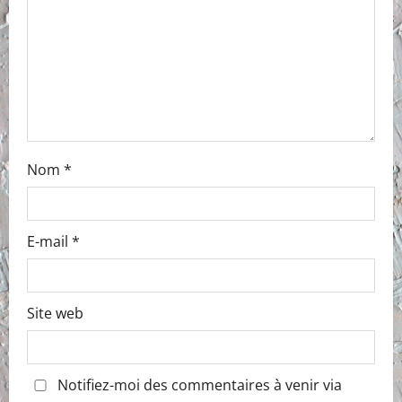
i
o
n
Nom
*
E-mail
*
Site web
Notifiez-moi des commentaires à venir via