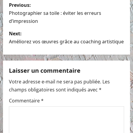
P
Previous:
o
Photographier sa toile : éviter les erreurs
d’impression
s
Next:
t
Améliorez vos œuvres grâce au coaching artistique
n
a
Laisser un commentaire
v
Votre adresse e-mail ne sera pas publiée.
Les
i
champs obligatoires sont indiqués avec
*
g
Commentaire
*
a
t