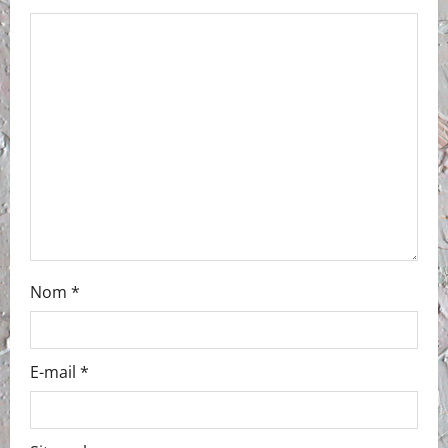
a
t
i
o
n
Nom
*
E-mail
*