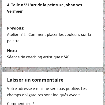
Toile n°2 L’art de la peinture Johannes
Vermeer
P
Previous:
o
Atelier n°2 : Comment placer les couleurs sur la
palette
s
Next:
t
Séance de coaching artistique n°40
n
a
Laisser un commentaire
v
Votre adresse e-mail ne sera pas publiée.
Les
i
champs obligatoires sont indiqués avec
*
g
Commentaire
*