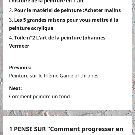
l’histoire de la peinture en 1 an
Pour le matériel de peinture :Acheter malins
Les 5 grandes raisons pour vous mettre à la
peinture acrylique
Toile n°2 L’art de la peinture Johannes
Vermeer
P
Previous:
o
Peinture sur le thème Game of thrones
s
Next:
Comment peindre un fond
t
n
a
1 PENSE SUR “
Comment progresser en