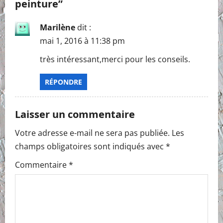
peinture
”
v
i
Marilène
dit :
mai 1, 2016 à 11:38 pm
g
très intéressant,merci pour les conseils.
a
RÉPONDRE
t
i
Laisser un commentaire
o
Votre adresse e-mail ne sera pas publiée.
Les
champs obligatoires sont indiqués avec
*
n
Commentaire
*