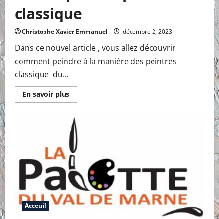
classique
Christophe Xavier Emmanuel
décembre 2, 2023
Dans ce nouvel article , vous allez découvrir
comment peindre à la manière des peintres
classique du...
En
En savoir plus
savoir
plus
sur
Comment
Imiter
les
techniques
de
peintures
classique
Acceuil