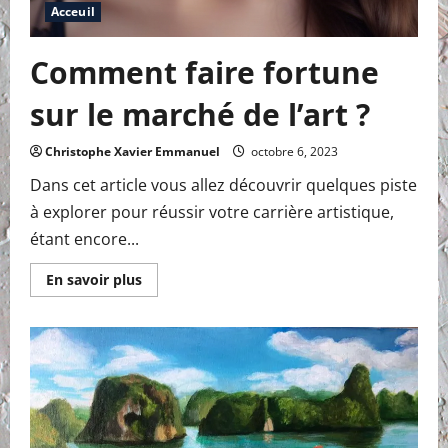
Acceuil
Comment faire fortune
sur le marché de l’art ?
Christophe Xavier Emmanuel
octobre 6, 2023
Dans cet article vous allez découvrir quelques piste
à explorer pour réussir votre carrière artistique,
étant encore...
En
En savoir plus
savoir
plus
sur
Comment
faire
fortune
sur
le
marché
de
l’art
?