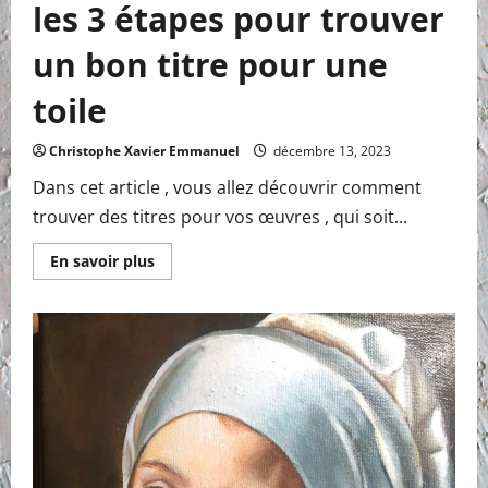
les 3 étapes pour trouver
un bon titre pour une
toile
Christophe Xavier Emmanuel
décembre 13, 2023
Dans cet article , vous allez découvrir comment
trouver des titres pour vos œuvres , qui soit...
En
En savoir plus
savoir
plus
sur
les
3
étapes
pour
trouver
un
bon
titre
pour
une
toile