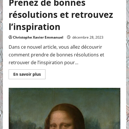
Prenez de bonnes
résolutions et retrouvez
l’inspiration
Christophe Xavier Emmanuel
décembre 28, 2023
Dans ce nouvel article, vous allez découvrir
comment prendre de bonnes résolutions et
retrouver de l’inspiration pour...
En
En savoir plus
savoir
plus
sur
Prenez
de
bonnes
résolutions
et
retrouvez
l’inspiration