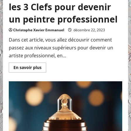
les 3 Clefs pour devenir
un peintre professionnel
Christophe Xavier Emmanuel
décembre 22, 2023
Dans cet article, vous allez découvrir comment
passez aux niveaux supérieurs pour devenir un
artiste professionnel, en...
En
En savoir plus
savoir
plus
sur
les
3
Clefs
pour
devenir
un
peintre
professionnel