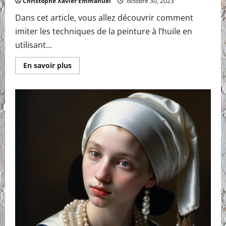
Christophe Xavier Emmanuel
octobre 30, 2023
Dans cet article, vous allez découvrir comment
imiter les techniques de la peinture à l’huile en
utilisant...
En
En savoir plus
savoir
plus
sur
3
défis
de
la
peinture
acrylique
et
comment
les
surmonters