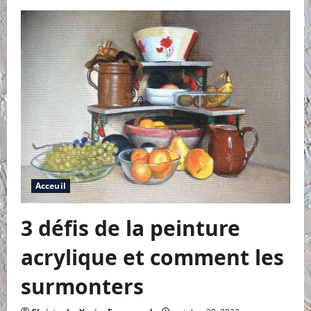
sur
Pourquoi
le
peintre
n’utilise
pas
de
noir
sur
la
palette
?
Acceuil
3 défis de la peinture
acrylique et comment les
surmonters