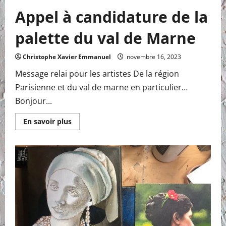
Appel à candidature de la
palette du val de Marne
Christophe Xavier Emmanuel
novembre 16, 2023
Message relai pour les artistes De la région
Parisienne et du val de marne en particulier…
Bonjour...
En
En savoir plus
savoir
plus
sur
Appel
à
candidature
de
la
palette
du
val
de
Marne