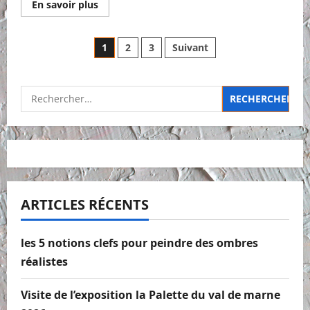
En
En savoir plus
savoir
plus
sur
Comment
Pagination
1
2
3
Suivant
peindre
une
toile
des
à
partir
Rechercher :
d’une
publications
image
pixellisée
ARTICLES RÉCENTS
les 5 notions clefs pour peindre des ombres
réalistes
Visite de l’exposition la Palette du val de marne