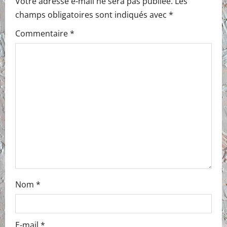
Votre adresse e-mail ne sera pas publiée.
Les
v
champs obligatoires sont indiqués avec
*
i
Commentaire
*
g
a
t
i
o
n
Nom
*
E-mail
*