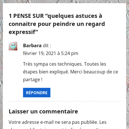
v
1 PENSE SUR “
quelques astuces à
i
connaitre pour peindre un regard
expressif
”
g
a
Barbara
dit :
février 19, 2021 à 5:24 pm
t
Très sympa ces techniques. Toutes les
i
étapes bien expliqué. Merci beaucoup de ce
partage !
o
RÉPONDRE
n
Laisser un commentaire
Votre adresse e-mail ne sera pas publiée.
Les